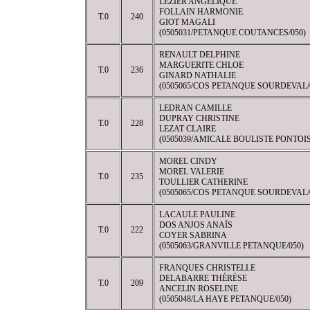
LEZIER ANGELIQUE
FOLLAIN HARMONIE
T.0
240
GIOT MAGALI
(0505031/PETANQUE COUTANCES/050)
RENAULT DELPHINE
MARGUERITE CHLOE
T.0
236
GINARD NATHALIE
(0505065/COS PETANQUE SOURDEVAL/
LEDRAN CAMILLE
DUPRAY CHRISTINE
T.0
228
LEZAT CLAIRE
(0505039/AMICALE BOULISTE PONTOIS
MOREL CINDY
MOREL VALERIE
T.0
235
TOULLIER CATHERINE
(0505065/COS PETANQUE SOURDEVAL/
LACAULE PAULINE
DOS ANJOS ANAÏS
T.0
222
COYER SABRINA
(0505063/GRANVILLE PETANQUE/050)
FRANQUES CHRISTELLE
DELABARRE THÉRÉSE
T.0
209
ANCELIN ROSELINE
(0505048/LA HAYE PETANQUE/050)