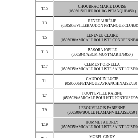
CHOUBRAC MARIE-LOUISE
T.15
(0505015/CHERBOURG PETANQUE/050 )
RENEE AURÉLIE
T.3
(0505059/VILLEBAUDON PETANQUE CLUB/05
LENEVEU CLAIRE
T.5
(0505038/AMICALE BOULISTE CONDEENNE/05
BASORA JOELLE
T.13
(0505041/ABCM MONTMARTIN/050 )
CLEMENT ORNELLA
T.17
(0505035/AMICALE BOULISTE SAINT LOISE/05
GAUDOUIN LUCIE
T.1
(0505060/PETANQUE AVRANCHINAISE/050 
POUPPEVILLE KARINE
T.7
(0505039/AMICALE BOULISTE PONTOISE/050
LEROUVILLOIS FABIENNE
T.9
(0505009/BOULE FLAMANVILLAISE/050 )
HOMMET AUDREY
T.19
(0505035/AMICALE BOULISTE SAINT LOISE/05
MOREL CINDY