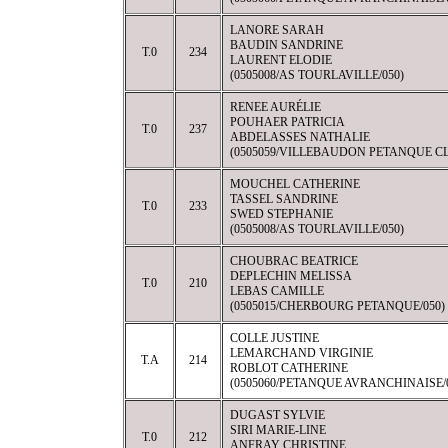
LANORE SARAH
BAUDIN SANDRINE
T.0
234
LAURENT ELODIE
(0505008/AS TOURLAVILLE/050)
RENEE AURÉLIE
POUHAER PATRICIA
T.0
237
ABDELASSES NATHALIE
(0505059/VILLEBAUDON PETANQUE CL
MOUCHEL CATHERINE
TASSEL SANDRINE
T.0
233
SWED STEPHANIE
(0505008/AS TOURLAVILLE/050)
CHOUBRAC BEATRICE
DEPLECHIN MELISSA
T.0
210
LEBAS CAMILLE
(0505015/CHERBOURG PETANQUE/050)
COLLE JUSTINE
LEMARCHAND VIRGINIE
T.A
214
ROBLOT CATHERINE
(0505060/PETANQUE AVRANCHINAISE/
DUGAST SYLVIE
SIRI MARIE-LINE
T.0
212
ANFRAY CHRISTINE