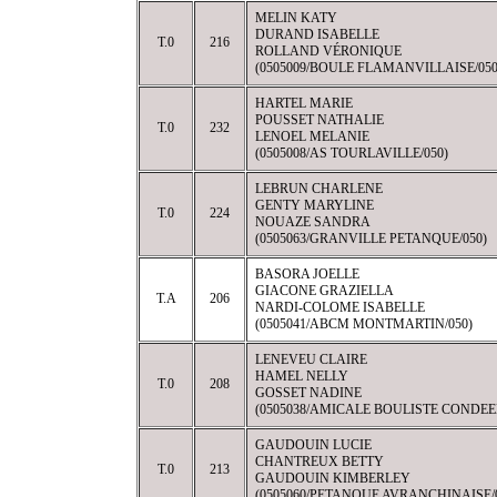
MELIN KATY
DURAND ISABELLE
T.0
216
ROLLAND VÉRONIQUE
(0505009/BOULE FLAMANVILLAISE/050
HARTEL MARIE
POUSSET NATHALIE
T.0
232
LENOEL MELANIE
(0505008/AS TOURLAVILLE/050)
LEBRUN CHARLENE
GENTY MARYLINE
T.0
224
NOUAZE SANDRA
(0505063/GRANVILLE PETANQUE/050)
BASORA JOELLE
GIACONE GRAZIELLA
T.A
206
NARDI-COLOME ISABELLE
(0505041/ABCM MONTMARTIN/050)
LENEVEU CLAIRE
HAMEL NELLY
T.0
208
GOSSET NADINE
(0505038/AMICALE BOULISTE CONDEE
GAUDOUIN LUCIE
CHANTREUX BETTY
T.0
213
GAUDOUIN KIMBERLEY
(0505060/PETANQUE AVRANCHINAISE/