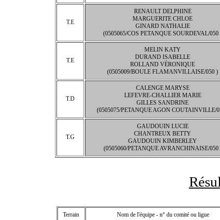
RENAULT DELPHINE
MARGUERITE CHLOE
T.E
GINARD NATHALIE
(0505065/COS PETANQUE SOURDEVAL/050 
MELIN KATY
DURAND ISABELLE
T.E
ROLLAND VÉRONIQUE
(0505009/BOULE FLAMANVILLAISE/050 )
CALENGE MARYSE
LEFEVRE-CHALLIER MARIE
T.D
GILLES SANDRINE
(0505075/PETANQUE AGON COUTAINVILLE/05
GAUDOUIN LUCIE
CHANTREUX BETTY
T.G
GAUDOUIN KIMBERLEY
(0505060/PETANQUE AVRANCHINAISE/050 
Résul
Terrain
Nom de l'équipe - n° du comité ou ligue