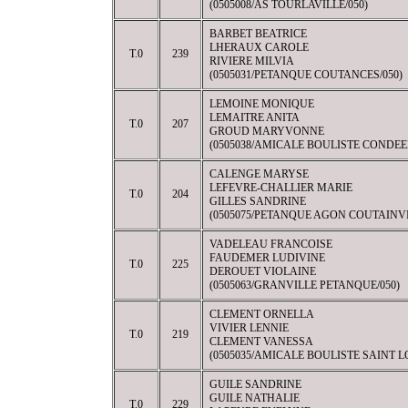
(0505008/AS TOURLAVILLE/050)
BARBET BEATRICE
LHERAUX CAROLE
T.0
239
RIVIERE MILVIA
(0505031/PETANQUE COUTANCES/050)
LEMOINE MONIQUE
LEMAITRE ANITA
T.0
207
GROUD MARYVONNE
(0505038/AMICALE BOULISTE CONDEE
CALENGE MARYSE
LEFEVRE-CHALLIER MARIE
T.0
204
GILLES SANDRINE
(0505075/PETANQUE AGON COUTAINVI
VADELEAU FRANCOISE
FAUDEMER LUDIVINE
T.0
225
DEROUET VIOLAINE
(0505063/GRANVILLE PETANQUE/050)
CLEMENT ORNELLA
VIVIER LENNIE
T.0
219
CLEMENT VANESSA
(0505035/AMICALE BOULISTE SAINT LO
GUILE SANDRINE
GUILE NATHALIE
T.0
229