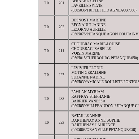
BERNARD CELINE
T.0
201
LAVEILLE SYLVIE
(0505036/TRIPLETTE D AGNEAUX/050)
DESNOST MARTINE
REGNAULT JANINE
T.0
202
LECORNU AURELIE
(0505075/PETANQUE AGON COUTAINVI
CHOUBRAC MARIE-LOUISE
CHOUBRAC ISABELLE
T.0
211
VOISIN MARINE
(0505015/CHERBOURG PETANQUE/050)
LEVIVIER ELODIE
MOTIN GERALDINE
T.0
227
SUZANNE NADINE
(0505039/AMICALE BOULISTE PONTOIS
PAWLAK MYRIAM
RAFFRAY STEPHANIE
T.0
238
BARRIER VANESSA
(0505059/VILLEBAUDON PETANQUE CL
BATAILLE ANNIE
DARTHENAY ANNE-SOPHIE
T.0
223
DARTHENAY LAURENCE
(0505063/GRANVILLE PETANQUE/050)