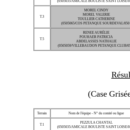
(0505035/AMICALE BOULISTE SAINT LOISE/05
MOREL CINDY
MOREL VALERIE
T.3
TOULLIER CATHERINE
(0505065/COS PETANQUE SOURDEVAL/050 
RENEE AURÉLIE
POUHAER PATRICIA
T.5
ABDELASSES NATHALIE
(0505059/VILLEBAUDON PETANQUE CLUB/05
Résul
(Case Grisée
Terrain
Nom de l'équipe - N° du comité ou ligue
PEZZULA CHANTAL
T.1
(0505035/AMICALE BOULISTE SAINT LOISE/05