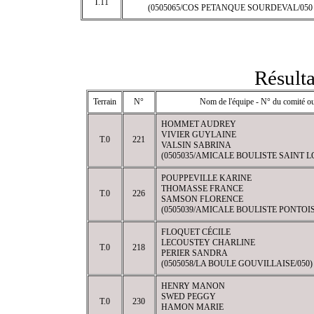
T.11
(0505065/COS PETANQUE SOURDEVAL/050 
Résulta
Terrain
N°
Nom de l'équipe - N° du comité ou
HOMMET AUDREY
VIVIER GUYLAINE
T.0
221
VALSIN SABRINA
(0505035/AMICALE BOULISTE SAINT LO
POUPPEVILLE KARINE
THOMASSE FRANCE
T.0
226
SAMSON FLORENCE
(0505039/AMICALE BOULISTE PONTOIS
FLOQUET CÉCILE
LECOUSTEY CHARLINE
T.0
218
PERIER SANDRA
(0505058/LA BOULE GOUVILLAISE/050)
HENRY MANON
SWED PEGGY
T.0
230
HAMON MARIE