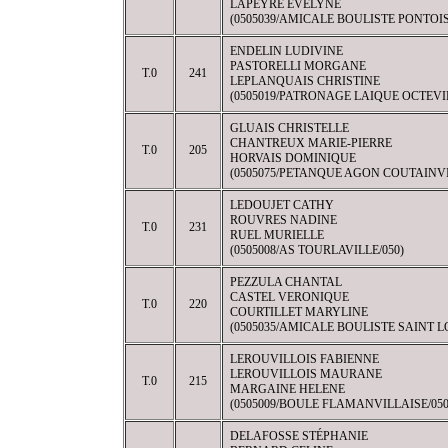
LAPEYRE EVELYNE
(0505039/AMICALE BOULISTE PONTOIS
ENDELIN LUDIVINE
PASTORELLI MORGANE
T.0
241
LEPLANQUAIS CHRISTINE
(0505019/PATRONAGE LAIQUE OCTEVIL
GLUAIS CHRISTELLE
CHANTREUX MARIE-PIERRE
T.0
205
HORVAIS DOMINIQUE
(0505075/PETANQUE AGON COUTAINVI
LEDOUJET CATHY
ROUVRES NADINE
T.0
231
RUEL MURIELLE
(0505008/AS TOURLAVILLE/050)
PEZZULA CHANTAL
CASTEL VERONIQUE
T.0
220
COURTILLET MARYLINE
(0505035/AMICALE BOULISTE SAINT LO
LEROUVILLOIS FABIENNE
LEROUVILLOIS MAURANE
T.0
215
MARGAINE HELENE
(0505009/BOULE FLAMANVILLAISE/050
DELAFOSSE STÉPHANIE