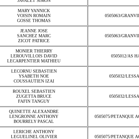
JAVALET SIMON
MARY YANNICK
VOISIN ROMAIN
0505063/GRANV
GOSSE THOMAS
JEANNE JOSE
SANCHEZ MARC
0505063/GRANV
ZICOT PATRICE
MONIER THIERRY
LEROUVILLOIS DAVID
0505012/AS 
LECARPENTIER MATHIEU
LECORNU SEBASTIEN
YSABETH NOE
0505032/LESS
COUSSAUTIEN IZAI
ROUXEL SEBASTIEN
ZUGETTA BRUCE
0505032/LESS
FAFIN TANGUY
QUINETTE ALEXANDRE
LENGRONNE ANTHONY
0505075/PETANQUE 
BOURRELY PASCAL
LERICHE ANTHONY
LEGUELINEL OLIVIER
0505075/PETANQUE 