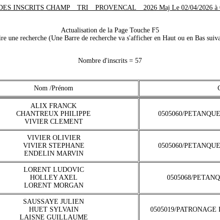
DES INSCRITS CHAMP__TRI__PROVENCAL__2026 Maj Le 02/04/2026 à 0
Actualisation de la Page Touche F5
e une recherche (Une Barre de recherche va s'afficher en Haut ou en Bas suiva
Nombre d'inscrits = 57
Nom /Prénom
ALIX FRANCK
CHANTREUX PHILIPPE
0505060/PETANQU
VIVIER CLEMENT
VIVIER OLIVIER
VIVIER STEPHANE
0505060/PETANQU
ENDELIN MARVIN
LORENT LUDOVIC
HOLLEY AXEL
0505068/PETAN
LORENT MORGAN
SAUSSAYE JULIEN
HUET SYLVAIN
0505019/PATRONAGE
LAISNE GUILLAUME