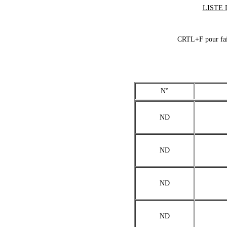
LISTE 
CRTL+F pour fair
N°
ND
ND
ND
ND