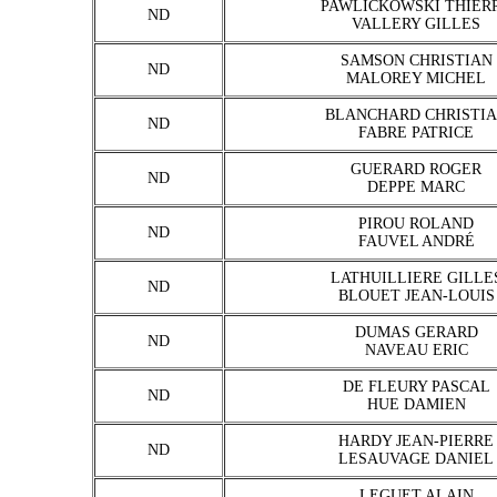
PAWLICKOWSKI THIER
ND
VALLERY GILLES
SAMSON CHRISTIAN
ND
MALOREY MICHEL
BLANCHARD CHRISTI
ND
FABRE PATRICE
GUERARD ROGER
ND
DEPPE MARC
PIROU ROLAND
ND
FAUVEL ANDRÉ
LATHUILLIERE GILLE
ND
BLOUET JEAN-LOUIS
DUMAS GERARD
ND
NAVEAU ERIC
DE FLEURY PASCAL
ND
HUE DAMIEN
HARDY JEAN-PIERRE
ND
LESAUVAGE DANIEL
LEGUET ALAIN