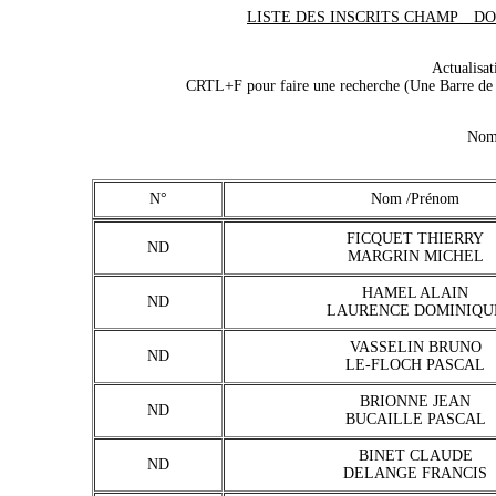
LISTE DES INSCRITS CHAMP__DOU_
Actualisa
CRTL+F pour faire une recherche (Une Barre de r
Nomb
N°
Nom /Prénom
FICQUET THIERRY
ND
MARGRIN MICHEL
HAMEL ALAIN
ND
LAURENCE DOMINIQU
VASSELIN BRUNO
ND
LE-FLOCH PASCAL
BRIONNE JEAN
ND
BUCAILLE PASCAL
BINET CLAUDE
ND
DELANGE FRANCIS