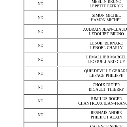
MESLIN BRUNO
ND
LEPETIT PATRICK
SIMON MICHEL
ND
HAMON MICHEL
AUDRAIN JEAN-CLAU
ND
LEDOUJET BRUNO
LESOIF BERNARD
ND
LENOEL CHARLY
LEMALLIER MARCEL
ND
LECOUILLARD GUY
QUIEDEVILLE GERAR
ND
LEPAGE PHILIPPE
CHOIX DIDIER
ND
BIGAULT THIERRY
JUMILUS ROGER
ND
CHANTREUX JEAN-FRAN
RESNAIS ANDRE
ND
PHILIPOT ALAIN
CALENGE SERGE