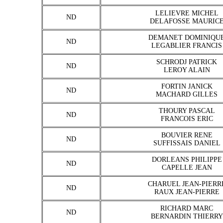
LELIEVRE MICHEL
ND
DELAFOSSE MAURIC
DEMANET DOMINIQU
ND
LEGABLIER FRANCIS
SCHRODJ PATRICK
ND
LEROY ALAIN
FORTIN JANICK
ND
MACHARD GILLES
THOURY PASCAL
ND
FRANCOIS ERIC
BOUVIER RENE
ND
SUFFISSAIS DANIEL
DORLEANS PHILIPPE
ND
CAPELLE JEAN
CHARUEL JEAN-PIERR
ND
RAUX JEAN-PIERRE
RICHARD MARC
ND
BERNARDIN THIERRY